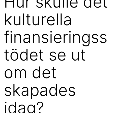
Hur skulle det
kulturella
finansieringss
tödet se ut
om det
skapades
idag?