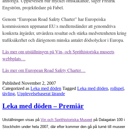
anhöriga. Upplevelsen blir mycket omskakande, säger Fredrik
Engström, projektledare på Fabel.
Genom “European Road Safety Charter” har Europeiska
kommissionen uppmanat EU:s medlemsländer att genomdriva
konkreta åtgärder, utvärdera resultat och stärka medvetenheten kring
trafiksäkerhet och därigenom minska antalet dödsolyckor i Europa.
Läs mer om utställningen på Vin- och Sprithistoriska museets
webbplats…
Läs mer om European Road Safety Charter…
Published
November 2, 2007
Categorized as
Leka med döden
Tagged
Leka med döden
,
rollspel
,
tävling
,
Upplevelsebaserat lärande
Leka med döden – Premiär
Utställningen visas på
Vin och Sprithistoriska Museet
på Dalagatan 100 i
Stockholm under hela 2007, där efter kommer den gå på turné till museer