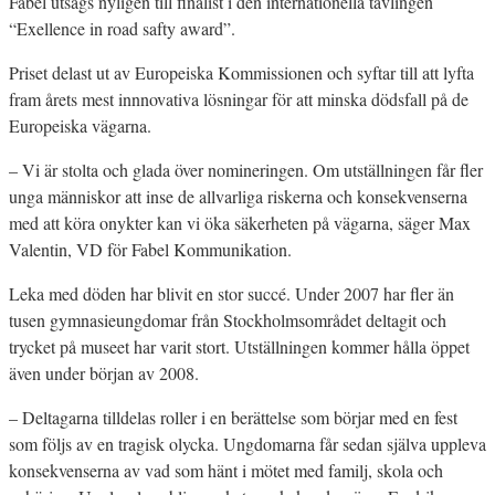
Fabel utsågs nyligen till finalist i den internationella tävlingen
“Exellence in road safty award”.
Priset delast ut av Europeiska Kommissionen och syftar till att lyfta
fram årets mest innnovativa lösningar för att minska dödsfall på de
Europeiska vägarna.
– Vi är stolta och glada över nomineringen. Om utställningen får fler
unga människor att inse de allvarliga riskerna och konsekvenserna
med att köra onykter kan vi öka säkerheten på vägarna, säger Max
Valentin, VD för Fabel Kommunikation.
Leka med döden har blivit en stor succé. Under 2007 har fler än
tusen gymnasieungdomar från Stockholmsområdet deltagit och
trycket på museet har varit stort. Utställningen kommer hålla öppet
även under början av 2008.
– Deltagarna tilldelas roller i en berättelse som börjar med en fest
som följs av en tragisk olycka. Ungdomarna får sedan själva uppleva
konsekvenserna av vad som hänt i mötet med familj, skola och