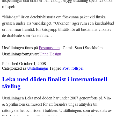
inspelningar och örara er i en väldigt snygg utställnig spela två olika
rollspel:
“Nålsögat” är en detektivhistoria om försvunna paket vid finska
gränsen under 1:a världskriget. “Orkanen” äger rum i en krisdrabbad
ort i en snar framtid. En krisgrupp tillsätts för att bestämma vilka av
de drabbade som ska räddas…
Utställningen finns på
Postmuseum
i Gamla Stan i Stockholm.
Utställningsformgivare
Unna Design
Published
October 1, 2008
Categorized as
Utställningar
Tagged
Post
,
rollspel
Leka med döden finalist i internationell
tävling
Utställningen Leka med döden har under 2007 genomförts på Vin-
& Sprithistoriska museet för att förändra ungas attityder till
rattonykterhet och risker i trafiken. Utställningen, som utvecklats av