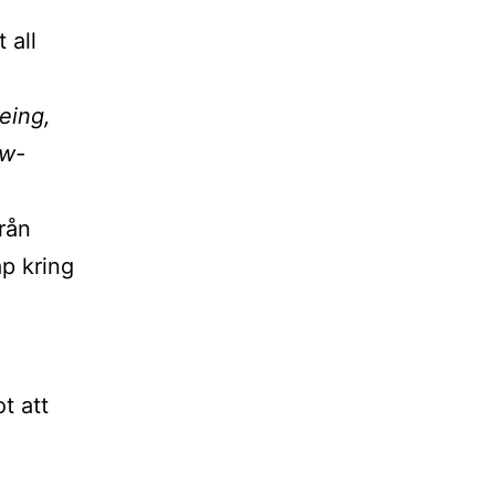
 all
eing,
ow-
rån
ap kring
t att