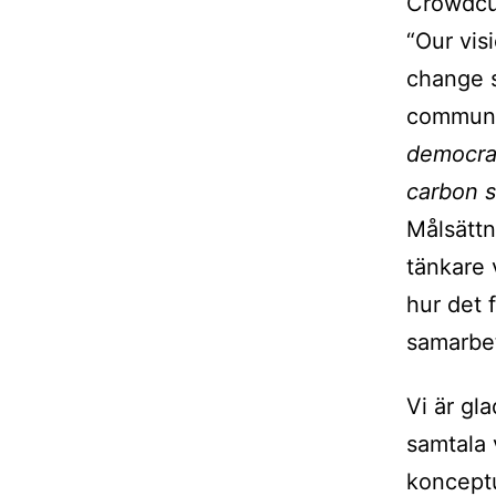
Crowdcu
“Our vis
change s
communit
democrac
carbon s
Målsättn
tänkare 
hur det 
samarbet
Vi är gl
samtala
konceptu