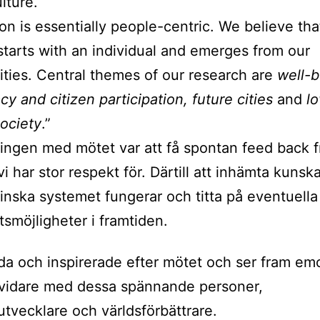
lture.
ion is essentially people-centric. We believe that
tarts with an individual and emerges from our
ies. Central themes of our research are
well-b
y and citizen participation, future cities
and
l
ociety
.”
ingen med mötet var att få spontan feed back f
vi har stor respekt för. Därtill att inhämta kunsk
finska systemet fungerar och titta på eventuella
smöjligheter i framtiden.
ada och inspirerade efter mötet och ser fram emo
 vidare med dessa spännande personer,
tvecklare och världsförbättrare.