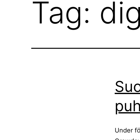
Tag:
dig
Suo
puh
Under fö