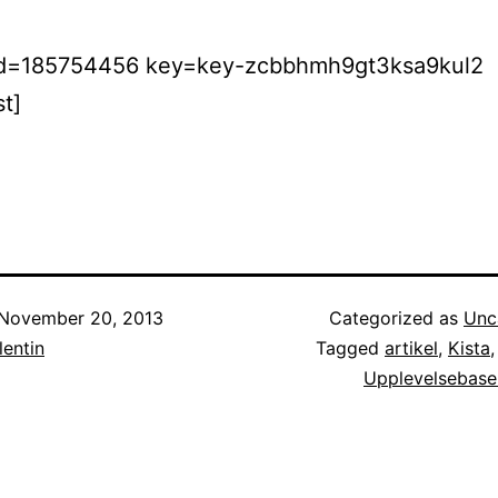
 id=185754456 key=key-zcbbhmh9gt3ksa9kul2
t]
November 20, 2013
Categorized as
Unc
entin
Tagged
artikel
,
Kista
Upplevelsebase