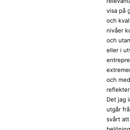
relevant
visa på g
och kval
nivåer k
och utan
eller i u
entrepre
extreme
och med 
reflekt
Det jag 
utgår fr
svårt att
belöning