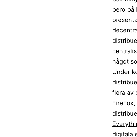
bero på 
presenta
decentra
distribu
centrali
något so
Under ko
distribu
flera av
FireFox
distribu
Everythi
digitala 