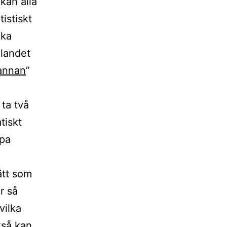
kan alla
tistiskt
ika
 landet
annan
”
t ta två
tiskt
apa
ätt som
r så
vilka
kså kan