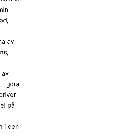
min
rad,
na av
ns,
r av
tt göra
driver
el på
n i den