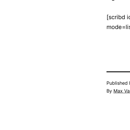
[scribd
mode=lis
Published
By
Max Val