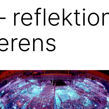
 reflektio
erens