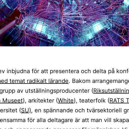
ev inbjudna för att presentera och delta på kon
d temat radikalt lärande
. Bakom arrangemange
grupp av utställningsproducenter (
Riksutställni
a Museet
), arkitekter (
White
), teaterfolk (
RATS T
ersitet (
SU)
, en spännande och tvärsektoriell g
nsamma för alla deltagare är att man vill skapa