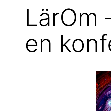
LärOm –
en konf