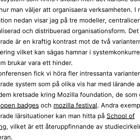
hur man väljer att organisaera verksamheten. I 
tion nedan visar jag på tre modeller, centralice
liserad och distribuerad organisationsform. Det
erade är en kraftig kontrast mot de två varianter
sering vilket kan sägas hamnar i systemkonkurre
m brukar vara ett hinder.
nferensen fick vi höra fler intressanta variante
erade system som på olika vis har med lärande a
 dem kretsade kring Mozilla foundation, de som 
,
open badges
och
mozilla festival
. Andra exemp
erade lärsituationer kan man hitta på
School of
ng
, vilket är ett återuppfinnande av studiecirkel
eran.