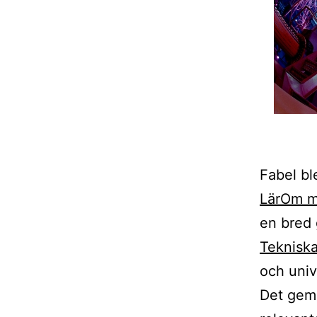
Fabel bl
LärOm me
en bred 
Teknisk
och univ
Det geme