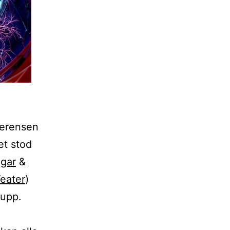
ferensen
t stod
ngar
&
eater
)
rupp.