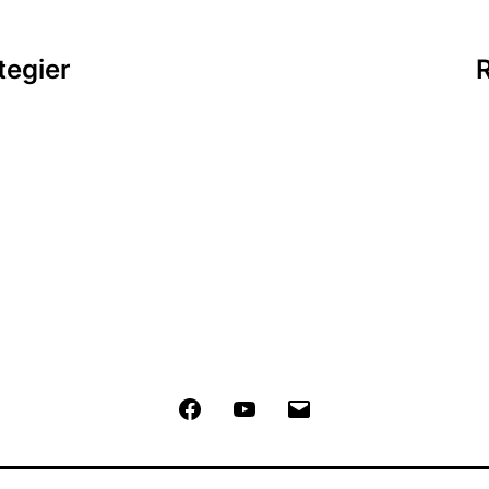
tegier
R
Facebook
Youtube
Email