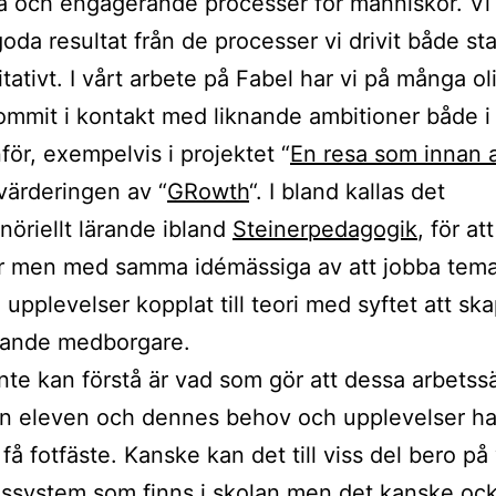
a och engagerande processer för människor. Vi 
oda resultat från de processer vi drivit både sta
itativt. I vårt arbete på Fabel har vi på många ol
ommit i kontakt med liknande ambitioner både i
för, exempelvis i projektet “
En resa som innan 
tvärderingen av “
GRowth
“. I bland kallas det
nöriellt lärande ibland
Steinerpedagogik
, för at
r men med samma idémässiga av att jobba tema
upplevelser kopplat till teori med syftet att sk
erande medborgare.
inte kan förstå är vad som gör att dessa arbetss
ån eleven och dennes behov och upplevelser ha
 få fotfäste. Kanske kan det till viss del bero på 
ssystem som finns i skolan men det kanske oc