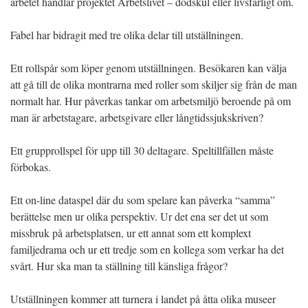
arbetet handlar projektet Arbetslivet – dödskul eller livsfarligt om.
Fabel har bidragit med tre olika delar till utställningen.
Ett rollspår som löper genom utställningen. Besökaren kan välja
att gå till de olika montrarna med roller som skiljer sig från de man
normalt har. Hur påverkas tankar om arbetsmiljö beroende på om
man är arbetstagare, arbetsgivare eller långtidssjukskriven?
Ett grupprollspel för upp till 30 deltagare. Speltillfällen måste
förbokas.
Ett on-line dataspel där du som spelare kan påverka “samma”
berättelse men ur olika perspektiv. Ur det ena ser det ut som
missbruk på arbetsplatsen, ur ett annat som ett komplext
familjedrama och ur ett tredje som en kollega som verkar ha det
svårt. Hur ska man ta ställning till känsliga frågor?
Utställningen kommer att turnera i landet på åtta olika museer