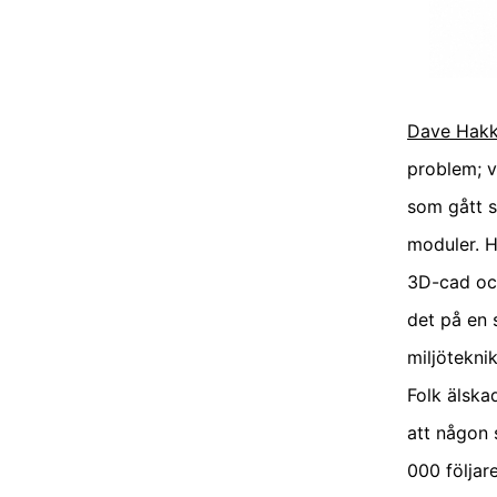
Dave Hak
problem; v
som gått s
moduler. H
3D-cad och
det på en 
miljötekni
Folk älsk
att någon 
000 följar