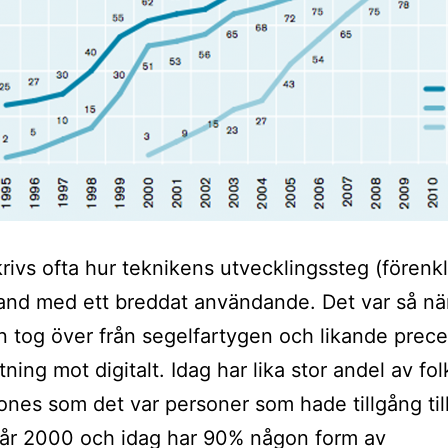
rivs ofta hur teknikens utvecklingssteg (förenkl
and med ett breddat användande. Det var så nä
 tog över från segelfartygen och likande prece
ktning mot digitalt. Idag har lika stor andel av fol
nes som det var personer som hade tillgång til
 år 2000 och idag har 90% någon form av