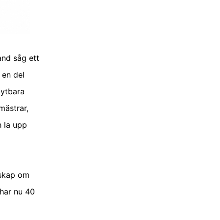
and såg ett
 en del
bytbara
mästrar,
 la upp
dskap om
 har nu 40