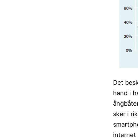
Det besk
hand i h
ångbåten
sker i ri
smartpho
internet