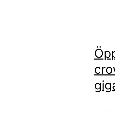
Öpp
cro
gig