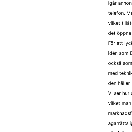
Igår anno
telefon. M
vilket till
det öppna 
För att ly
idén som D
också som 
med tekni
den håller
Vi ser hur
vilket man
marknadsfö
ägarrättsl