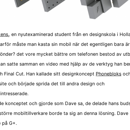
,
kens
en nyutexaminerad student från en designskola i Holl
arför måste man kasta sin mobil när det egentligen bara är
önder? det vore mycket bättre om telefonen bestod av ut
an satte samman en video med hjälp av de verktyg han be
 Final Cut. Han kallade sitt designkoncept
Phonebloks
och
site och började sprida det till andra design och
kintresserade.
ade konceptet och gjorde som Dave sa, de delade hans bu
större mobiltillverkare borde ta sig an denna lösning. Dave
e på G+.