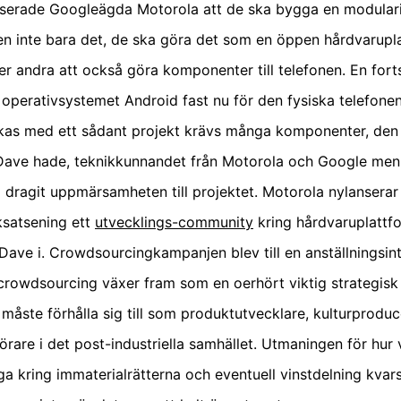
nserade Googleägda Motorola att de ska bygga en modular
en inte bara det, de ska göra det som en öppen hårdvarupl
åter andra att också göra komponenter till telefonen. En fort
operativsystemet Android fast nu för den fysiska telefonen
ckas med ett sådant projekt krävs många komponenter, den 
ave hade, teknikkunnandet från Motorola och Google men 
dragit uppmärsamheten till projektet. Motorola nylansera
ksatsening ett
utvecklings-community
kring hårdvaruplattf
 Dave i. Crowdsourcingkampanjen blev till en anställningsint
 crowdsourcing växer fram som en oerhört viktig strategisk
 måste förhålla sig till som produktutvecklare, kulturproduc
rare i det post-industriella samhället. Utmaningen för hur v
iga kring immaterialrätterna och eventuell vinstdelning kvar