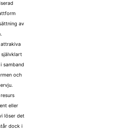
iserad
attform
sättning av
.
attrakiva
självklart
r i samband
ormen och
ervju.
 resurs
ent eller
i löser det
står dock i