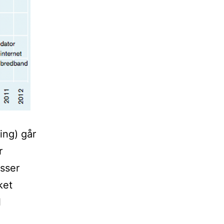
ing) går
r
sser
ket
l