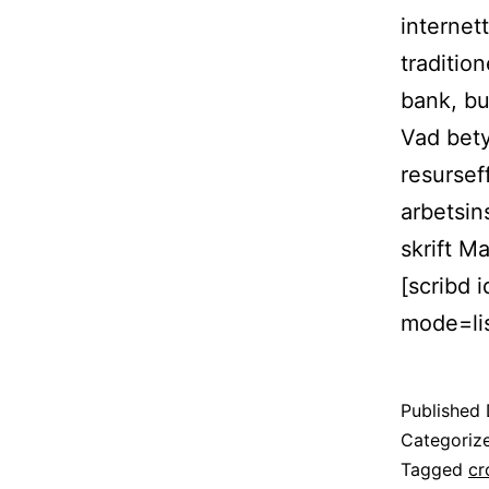
internett
tradition
bank, bu
Vad betyd
resursef
arbetsin
skrift Ma
[scribd
mode=lis
Published
Categoriz
Tagged
cr