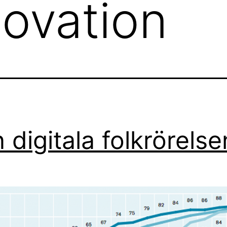
novation
 digitala folkrörelse