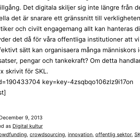
illgång. Det digitala skiljer sig inte längre från d
ella det är snarare ett gränssnitt till verkligheten
tiker och civilt engagemang allt kan hanteras dig
er det då för våra offentliga institutioner att vi
fektivt sätt kan organisaera många människors i
satser, pengar och tankekraft? Om detta handla
x skrivit för SKL.
 id=190433704 key=key-4zsqbqo106zlz9i17on
t]
December 9, 2013
ed as
Digital kultur
owdfunding
,
crowdsourcing
,
innovation
,
offentlig sektor
,
S