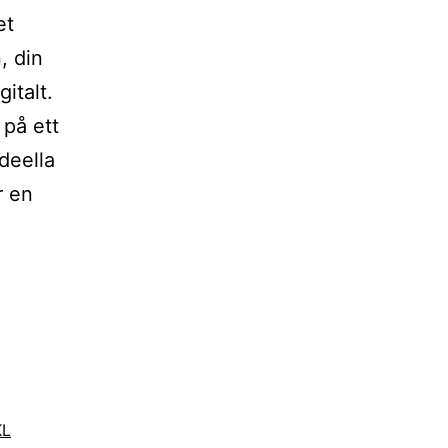
et
, din
italt.
 på ett
deella
r en
KL