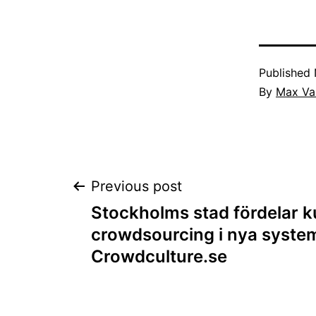
Published
By
Max Val
Post
Previous post
Stockholms stad fördelar ku
navigation
crowdsourcing i nya syste
Crowdculture.se