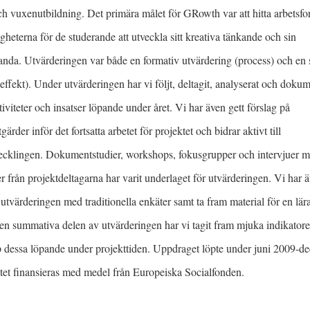
h vuxenutbildning. Det primära målet för GRowth var att hitta arbetsf
gheterna för de studerande att utveckla sitt kreativa tänkande och sin
anda. Utvärderingen var både en formativ utvärdering (process) och e
effekt). Under utvärderingen har vi följt, deltagit, analyserat och dokum
tiviteter och insatser löpande under året. Vi har även gett förslag på
gärder inför det fortsatta arbetet för projektet och bidrar aktivt till
cklingen. Dokumentstudier, workshops, fokusgrupper och intervjuer 
r från projektdeltagarna har varit underlaget för utvärderingen. Vi har 
utvärderingen med traditionella enkäter samt ta fram material för en lär
 den summativa delen av utvärderingen har vi tagit fram mjuka indikatore
p dessa löpande under projekttiden. Uppdraget löpte under juni 2009-d
tet finansieras med medel från Europeiska Socialfonden.