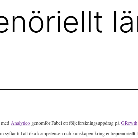
nöriellt l
s med
Analytico
genomför Fabel ett följeforskningsuppdrag på
GRowth
som syftar till att öka kompetensen och kunskapen kring entreprenöriellt