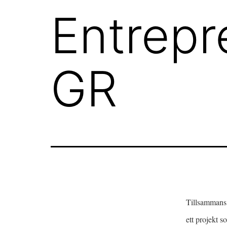
Entrepre
GR
Tillsamman
ett projekt 