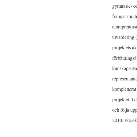
gymnasie- oc
främjar möjli
entreprenörs
utvärdering (
projektets ak
förbättringsåt
kunskapsutve
representante
kompletterat 
projektet. I
och följa up
2010. Projek