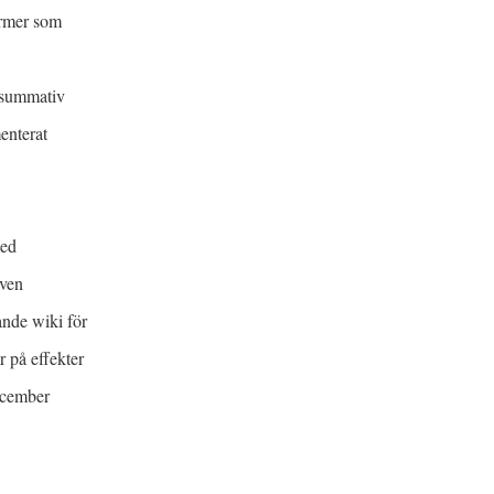
ormer som
n summativ
enterat
med
även
ande wiki för
r på effekter
ecember