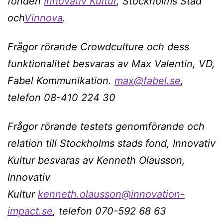
fonden
Innovativ Kultur
, Stockholms Stad
och
Vinnova
.
Frågor rörande Crowdculture och dess
funktionalitet
besvaras av Max Valentin, VD,
Fabel Kommunikation.
max@fabel.se
,
telefon 08-410 224 30
Frågor rörande testets genomförande och
relation till Stockholms stads fond, Innovativ
Kultur
besvaras av Kenneth Olausson,
Innovativ
Kultur
kenneth.olausson@innovation-
impact.se
, telefon 070-592 68 63